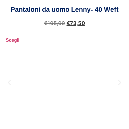
Pantaloni da uomo Lenny- 40 Weft
€
105,00
€
73,50
Scegli