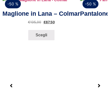
-50 %
-50 %
Vista rapida
Maglione in Lana – Colmar
Pantalone
€
135,00
€
67,50
Scegli