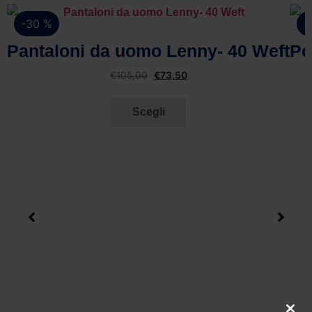
-30 %
-
Vista rapida
Pantaloni da uomo Lenny- 40 Weft
Po
€
105,00
€
73,50
Scegli