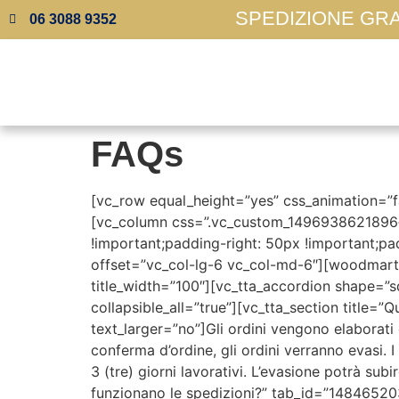
SPEDIZIONE GRAT
06 3088 9352
FAQs
[vc_row equal_height=”yes” css_animation=”fa
[vc_column css=”.vc_custom_1496938621896{m
!important;padding-right: 50px !important;pad
offset=”vc_col-lg-6 vc_col-md-6″][woodmart
title_width=”100″][vc_tta_accordion shape=”sq
collapsible_all=”true”][vc_tta_section title=
text_larger=”no”]Gli ordini vengono elaborati e
conferma d’ordine, gli ordini verranno evasi
3 (tre) giorni lavorativi. L’evasione potrà sub
funzionano le spedizioni?” tab_id=”14846520