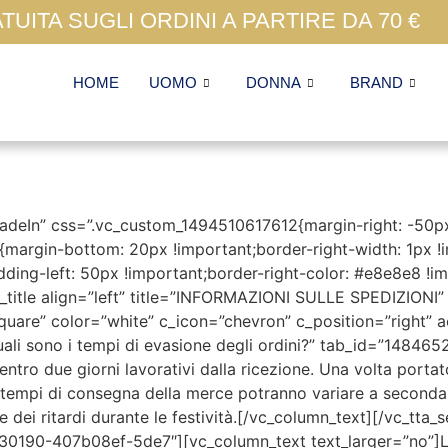
UITA SUGLI ORDINI A PARTIRE DA 70 €
HOME
UOMO
DONNA
BRAND
deIn” css=”.vc_custom_1494510617612{margin-right: -50px !
argin-bottom: 20px !important;border-right-width: 1px !
ding-left: 50px !important;border-right-color: #e8e8e8 !imp
_title align=”left” title=”INFORMAZIONI SULLE SPEDIZIO
uare” color=”white” c_icon=”chevron” c_position=”right” act
”Quali sono i tempi di evasione degli ordini?” tab_id=”148
ntro due giorni lavorativi dalla ricezione. Una volta portato
. I tempi di consegna della merce potranno variare a second
ire dei ritardi durante le festività.[/vc_column_text][/vc_tta
30190-407b08ef-5de7″][vc_column_text text_larger=”no”]Le