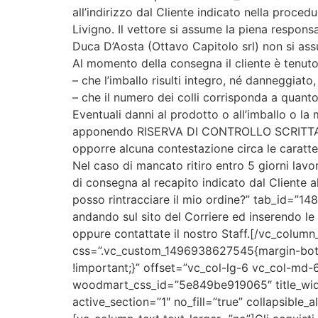
all’indirizzo dal Cliente indicato nella procedu
Livigno. Il vettore si assume la piena responsab
Duca D’Aosta (Ottavo Capitolo srl) non si ass
Al momento della consegna il cliente è tenuto
– che l’imballo risulti integro, né danneggiat
– che il numero dei colli corrisponda a quant
Eventuali danni al prodotto o all’imballo o l
apponendo RISERVA DI CONTROLLO SCRITTA, sull
opporre alcuna contestazione circa le caratte
Nel caso di mancato ritiro entro 5 giorni lavo
di consegna al recapito indicato dal Cliente al
posso rintracciare il mio ordine?” tab_id=”1
andando sul sito del Corriere ed inserendo le i
oppure contattate il nostro Staff.[/vc_colum
css=”.vc_custom_1496938627545{margin-botto
!important;}” offset=”vc_col-lg-6 vc_col-md
woodmart_css_id=”5e849be919065″ title_widt
active_section=”1″ no_fill=”true” collapsible_a