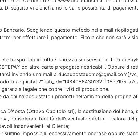
 effettuati sul nostro sito www.ducadaostastore.com possono
. Di seguito vi elenchiamo le varie possibilità di pagament
 Bancario. Scegliendo questo metodo nella mail riepilogati
estremi per effettuare il pagamento. Fino a che non sarà vis
 trasportati in tutta sicurezza sui server protetti di PayP
EPAY od altre carte prepagate ricaricabili. Oppure dirett
attarci inviando una mail a ducadaostauomo@gmail.com[/vc_
prodotti acquistati?” tab_id=”1484056430132-f06cc1b5-a7ca
aranzia legale che copre i vizi di produzione.
 da chi ha acquistato i prodotti nell’ambito della propria at
uca D’Aosta (Ottavo Capitolo srl), la sostituzione del bene, 
, considerati: l’entità dell’eventuale difetto, il valore del 
evoli inconvenienti al Cliente;
ne risultino impossibili, eccessivamente onerose oppure sia