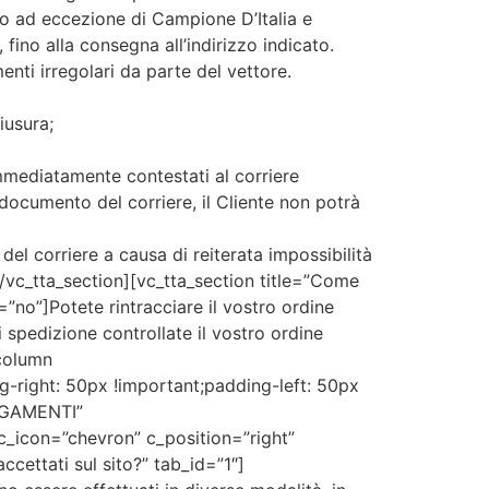
iano ad eccezione di Campione D’Italia e
 fino alla consegna all’indirizzo indicato.
ti irregolari da parte del vettore.
iusura;
mmediatamente contestati al corriere
cumento del corriere, il Cliente non potrà
del corriere a causa di reiterata impossibilità
][/vc_tta_section][vc_tta_section title=”Come
no”]Potete rintracciare il vostro ordine
i spedizione controllate il vostro ordine
_column
right: 50px !important;padding-left: 50px
PAGAMENTI”
_icon=”chevron” c_position=”right”
ccettati sul sito?” tab_id=”1″]