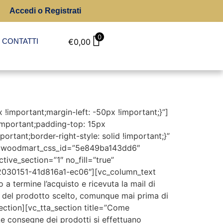
Accedi o Registrati
0
CONTATTI
€
0,00
important;margin-left: -50px !important;}”]
important;padding-top: 15px
ortant;border-right-style: solid !important;}”
NI” woodmart_css_id=”5e849ba143dd6″
ive_section=”1″ no_fill=”true”
4652030151-41d816a1-ec06″][vc_column_text
 a termine l’acquisto e ricevuta la mail di
a del prodotto scelto, comunque mai prima di
_section][vc_tta_section title=”Come
 consegne dei prodotti si effettuano