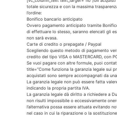
[vc_column_text text_larger=”no”]Gli acquisti
totale sicurezza e con la massima trasparenza
l’ordine:
Bonifico bancario anticipato
Ovvero pagamento anticipato tramite Bonifico
di effettuare lo stesso, saranno elencati gli 
non sarà evasa.
Carte di credito o prepagate / Paypal
Scegliendo questo metodo di pagamento verrete
credito del tipo VISA o MASTERCARD, con POST
Se vuoi pagare con altre formule, puoi cont
title=”Come funziona la garanzia legale sui 
acquistati sono sempre accompagnati da una g
La garanzia legale non può essere fatta valere
indicando la propria partita IVA.
La garanzia legale dà diritto a richiedere a D
non risulti impossibile o eccessivamente onerosa
l’alternativa possa essere attuata evitando not
nel caso in cui la riparazione o la sostituzio