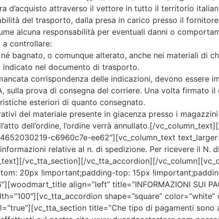
ra d’acquisto attraverso il vettore in tutto il territorio ital
ilità del trasporto, dalla presa in carico presso il fornitore,
ume alcuna responsabilità per eventuali danni o comportamen
 a controllare:
o, né bagnato, o comunque alterato, anche nei materiali di ch
o indicato nel documento di trasporto.
a mancata corrispondenza delle indicazioni, devono essere i
a prova di consegna del corriere. Una volta firmato il do
ristiche esteriori di quanto consegnato.
rativi del materiale presente in giacenza presso i magazzini 
l’atto dell’ordine, l’ordine verrà annullato.[/vc_column_text
484652030219-c6960c7e-ee62″][vc_column_text text_larger=”
nformazioni relative al n. di spedizione. Per ricevere il N. d
n_text][/vc_tta_section][/vc_tta_accordion][/vc_column][vc
m: 20px !important;padding-top: 15px !important;padding-
-6″][woodmart_title align=”left” title=”INFORMAZIONI SUI 
h=”100″][vc_tta_accordion shape=”square” color=”white” c
ll=”true”][vc_tta_section title=”Che tipo di pagamenti sono a