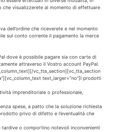
 essere effettuati in diverse modalità, in
o che visualizzerete al momento di effettuare
va dell’ordine che riceverete e nel momento
ibile sul conto corrente il pagamento la merce
al dove è possibile pagare sia con carte di
amente attraverso il Vostro account PayPal.
column_text][/vc_tta_section][vc_tta_section
”][vc_column_text text_larger=”no”]I prodotti
tività imprenditoriale o professionale,
senza spese, a patto che la soluzione richiesta
prodotto privo di difetto e l’eventualità che
no tardive o comportino notevoli inconvenienti