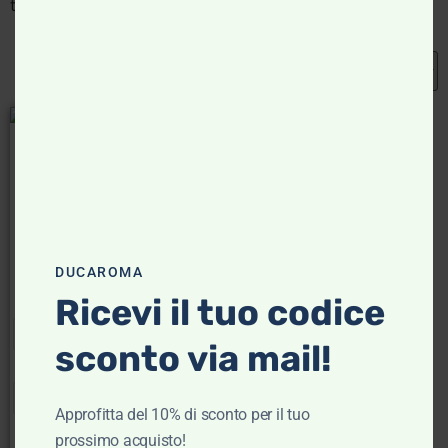
tramite Klarna, Scalapay e Paypal.
- 20%
Camicia a Righe Mezza
Manica – Lacoste
Lacoste
€
150,00
€
120,00
DUCAROMA
Scegli
Ricevi il tuo codice
sconto via mail!
40
Approfitta del 10% di sconto per il tuo
prossimo acquisto!