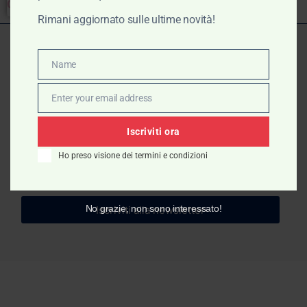
Clear
Rimani aggiornato sulle ultime novità!
Name
Name
ISCRIVITI ALLA
NEWSLETTER
Enter your email address
Email
Iscriviti ora
Ho preso visione dei termini e condizioni
No grazie, non sono interessato!
Iscriviti alla newsletter