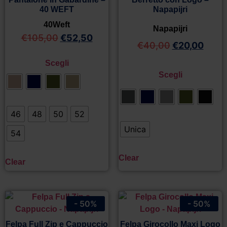
40 WEFT
Napapijri
40Weft
Napapijri
€
105,00
€
52,50
€
40,00
€
20,00
Scegli
Scegli
46
48
50
52
Unica
54
Clear
Clear
- 50%
- 50%
Felpa Full Zip e Cappuccio
Felpa Girocollo Maxi Logo