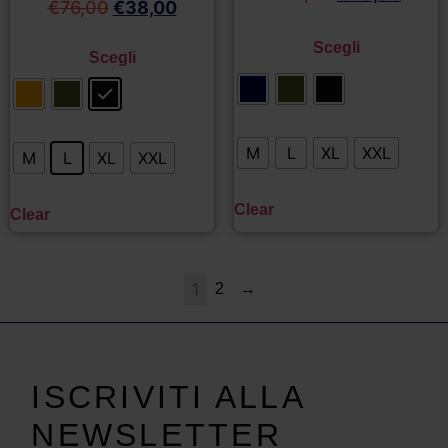
€
76,00
€
38,00
Scegli
Scegli
M
L
XL
XXL
M
L
XL
XXL
Clear
Clear
1
2
→
ISCRIVITI ALLA
NEWSLETTER