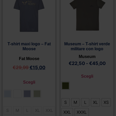
T-shirt maxi logo – Fat
Museum – T-shirt verde
Moose
militare con logo
Museum
Fat Moose
€
22,50
-
€
45,00
€
29,99
€
15,00
Scegli
Scegli
S
M
L
XL
XS
S
M
L
XL
XXL
XXL
XXXL