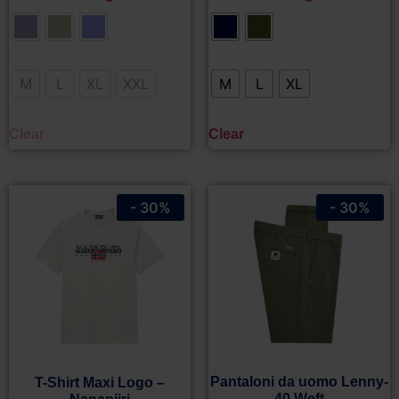
M
L
XL
XXL
M
L
XL
Clear
Clear
- 30%
- 30%
Pantaloni da uomo Lenny-
T-Shirt Maxi Logo –
40 Weft