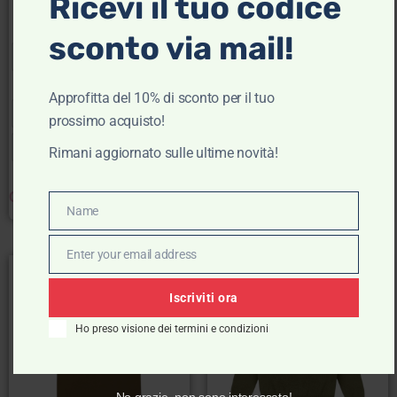
Ricevi il tuo codice
Scegli
sconto via mail!
Approfitta del 10% di sconto per il tuo
46
48
50
52
prossimo acquisto!
54
56
58
60
Rimani aggiornato sulle ultime novità!
S
M
L
Clear
Clear
Name
Name
Enter your email address
Email
- 30%
- 50%
Iscriviti ora
Ho preso visione dei termini e condizioni
No grazie, non sono interessato!