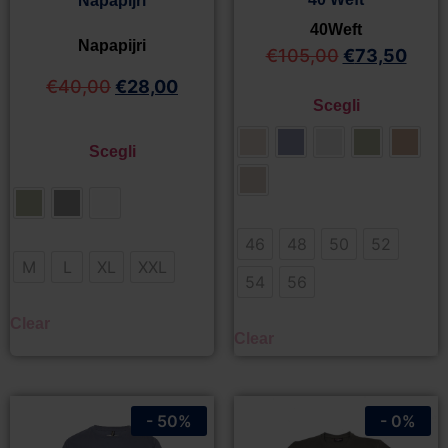
Napapijri
40Weft
Napapijri
€
105,00
€
73,50
€
40,00
€
28,00
Scegli
Scegli
46
48
50
52
M
L
XL
XXL
54
56
Clear
Clear
- 50%
- 0%