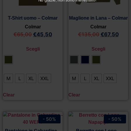
T-Shirt uomo – Colmar
Maglione in Lana – Colmar
Colmar
Colmar
€
65,00
€
45,50
€
135,00
€
67,50
Scegli
Scegli
M
L
XL
XXL
M
L
XL
XXL
Clear
Clear
- 50%
- 50%
Pantalone in Gabardine –
Berretto con Logo –