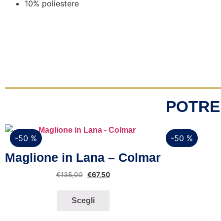
10% poliestere
POTRE
-50 %
-50 %
Vista rapida
Maglione in Lana – Colmar
€
135,00
€
67,50
Scegli