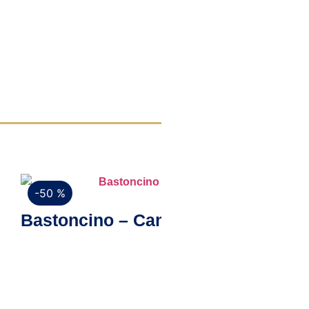
-50 %
Vista rapida
Bastoncino – Camicia check in coto
€
89,00
€
44,50
Scegli