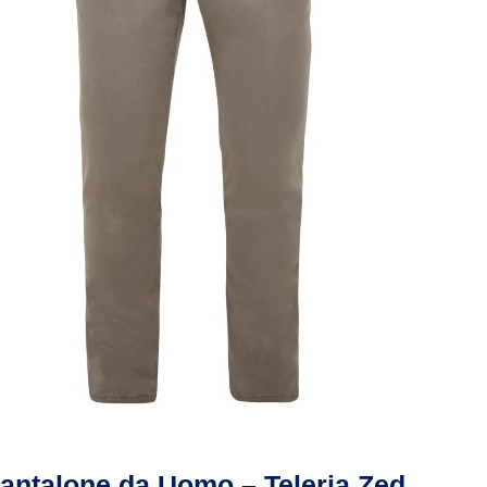
Vista rapida
antalone da Uomo – Teleria Zed