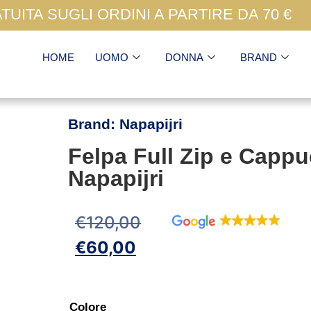
UITA SUGLI ORDINI A PARTIRE DA 70 €
HOME
UOMO
DONNA
BRAND
Brand:
Napapijri
Felpa Full Zip e Cappu
Napapijri
€
120,00
€
60,00
Colore