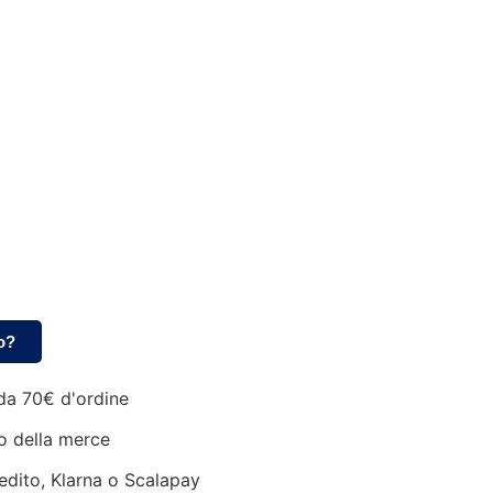
o?
da 70€ d'ordine
o della merce
edito, Klarna o Scalapay