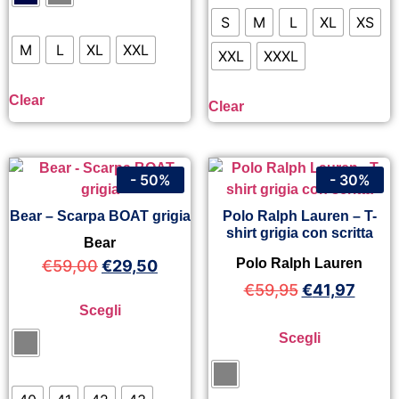
S
M
L
XL
XS
M
L
XL
XXL
XXL
XXXL
Clear
Clear
- 50%
- 30%
Bear – Scarpa BOAT grigia
Polo Ralph Lauren – T-
shirt grigia con scritta
Bear
Polo Ralph Lauren
€
59,00
€
29,50
€
59,95
€
41,97
Scegli
Scegli