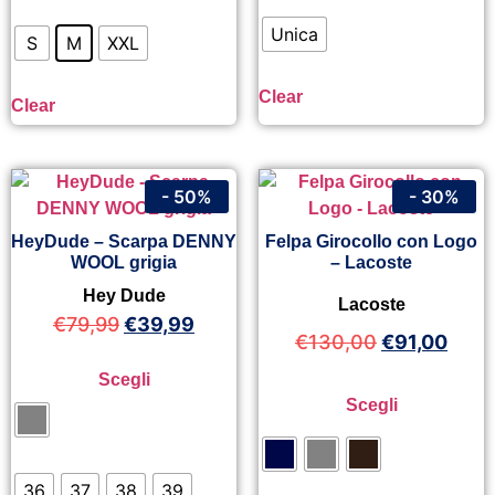
Unica
S
M
XXL
Clear
Clear
- 50%
- 30%
HeyDude – Scarpa DENNY
Felpa Girocollo con Logo
WOOL grigia
– Lacoste
Hey Dude
Lacoste
€
79,99
€
39,99
€
130,00
€
91,00
Scegli
Scegli
36
37
38
39