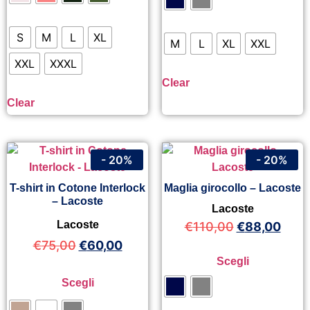
S
M
L
XL
M
L
XL
XXL
XXL
XXXL
Clear
Clear
- 20%
- 20%
T-shirt in Cotone Interlock
Maglia girocollo – Lacoste
– Lacoste
Lacoste
Lacoste
€
110,00
€
88,00
€
75,00
€
60,00
Scegli
Scegli