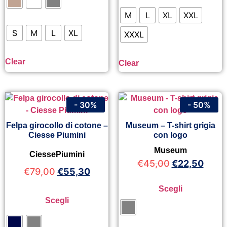
M
L
XL
XXL
S
M
L
XL
XXXL
Clear
Clear
- 30%
- 50%
Felpa girocollo di cotone –
Museum – T-shirt grigia
Ciesse Piumini
con logo
Museum
CiessePiumini
€
45,00
€
22,50
€
79,00
€
55,30
Scegli
Scegli