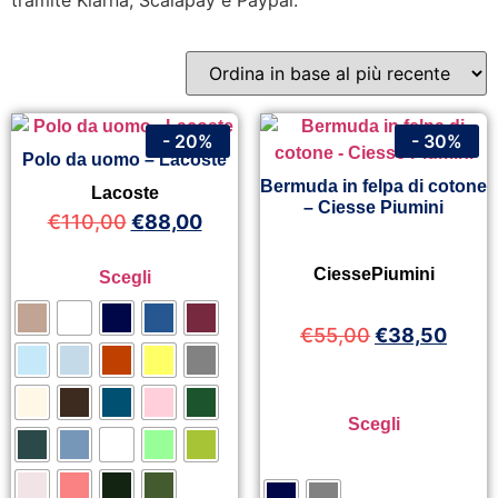
tramite Klarna, Scalapay e Paypal.
- 20%
- 30%
Polo da uomo – Lacoste
Bermuda in felpa di cotone
Lacoste
– Ciesse Piumini
€
110,00
€
88,00
CiessePiumini
Scegli
€
55,00
€
38,50
Scegli