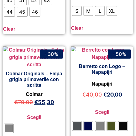
40
41
42
43
S
M
L
XL
44
45
46
Clear
Clear
- 30%
- 50%
Berretto con Logo –
Napapijri
Colmar Originals – Felpa
grigia primaverile con
Napapijri
scritta
€
40,00
€
20,00
Colmar
€
79,00
€
55,30
Scegli
Scegli