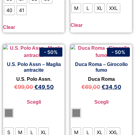
M
L
XL
XXL
40
41
Clear
Clear
- 50%
- 50%
U.S. Polo Assn – Maglia
Duca Roma – Girocollo
antracite
fumo
U.S. Polo Assn.
Duca Roma
€
99,00
€
49,50
€
69,00
€
34,50
Scegli
Scegli
S
M
L
XL
M
L
XL
XXL