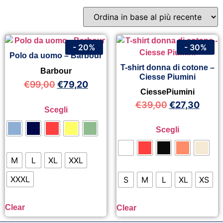
- 20%
- 30%
Polo da uomo – Barbour
T-shirt donna di cotone –
Barbour
Ciesse Piumini
€
99,00
€
79,20
CiessePiumini
€
39,00
€
27,30
Scegli
Scegli
M
L
XL
XXL
XXXL
S
M
L
XL
XS
Clear
Clear