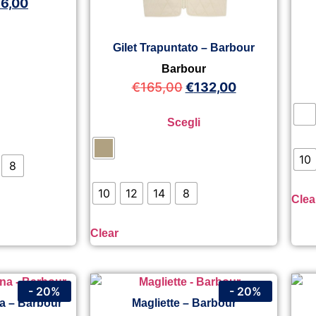
76,00
Gilet Trapuntato – Barbour
Barbour
€
165,00
€
132,00
Scegli
10
8
10
12
14
8
Clea
Clear
- 20%
- 20%
a – Barbour
Magliette – Barbour