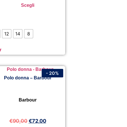
Scegli
12
14
8
r
- 20%
Polo donna – Barbour
Barbour
€
90,00
€
72,00