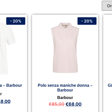
- 20%
- 20%
a – Barbour
Polo senza maniche donna –
Gi
Barbour
r
Barbour
8,00
€
85,00
€
68,00