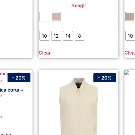
Scegli
10
12
14
8
10
Clear
Clea
- 20%
- 20%
ca corta –
r
r