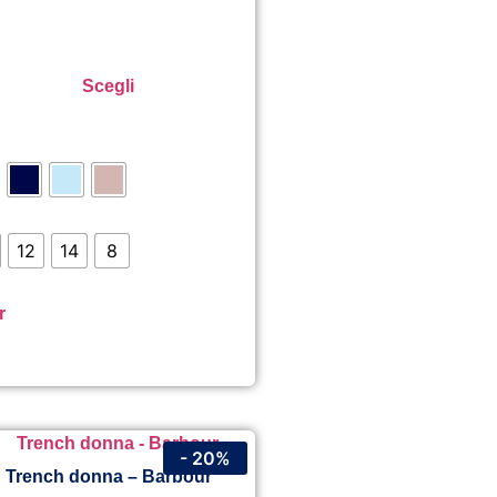
Scegli
12
14
8
r
- 20%
Trench donna – Barbour