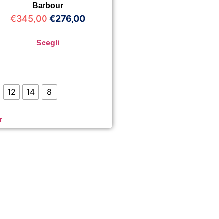
Barbour
€
345,00
€
276,00
Scegli
12
14
8
r