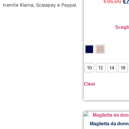
€
95,00
€
tramite Klarna, Scalapay e Paypal.
Scegli
10
12
14
16
Clear
Maglietta da donn