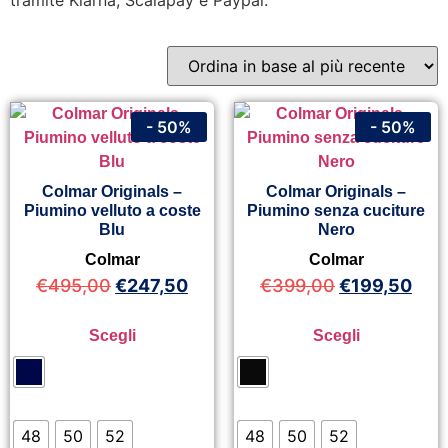
tramite Klarna, Scalapay e Paypal.
- 50%
- 50%
Colmar Originals –
Colmar Originals –
Piumino velluto a coste
Piumino senza cuciture
Blu
Nero
Colmar
Colmar
€
495,00
€
247,50
€
399,00
€
199,50
Scegli
Scegli
48
50
52
48
50
52