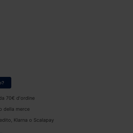
o?
da 70€ d'ordine
o della merce
edito, Klarna o Scalapay