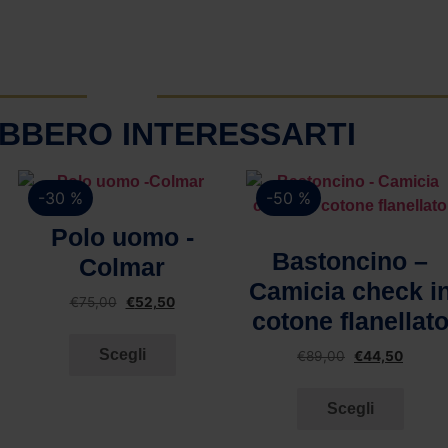
BBERO INTERESSARTI
-30 %
-50 %
Vista rapida
Polo uomo -
Vista rapida
Bastoncino –
Colmar
Camicia check i
€
75,00
€
52,50
cotone flanellat
Scegli
€
89,00
€
44,50
Scegli