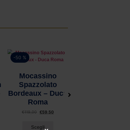
-50 %
-50 %
Vista rapida
Mocassino
n
Spazzolato
o
Bordeaux – Duca
Roma
€
119,00
€
59,50
Vista rapida
Mocassino
Scegli