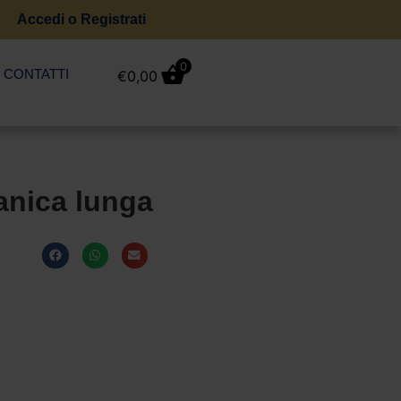
Accedi o Registrati
0
CONTATTI
€
0,00
anica lunga