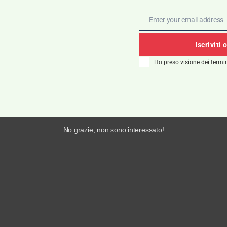
Enter your email address
Email
Iscriviti 
Ho preso visione dei termin
No grazie, non sono interessato!