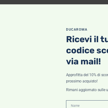
OTTI IN PROMOZIONE
DUCAROMA
Ricevi il t
codice sc
loni da uomo Lenny- 40 Weft
via mail!
€
105,00
€
73,50
Approfitta del 10% di scon
prossimo acquisto!
Rimani aggiornato sulle u
Name
Name