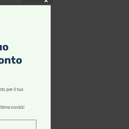
Spazzolato Ner
Close this module
– Duca Roma
€
119,00
€
59,50
Scegli
uo
onto
to per il tuo
Scegli
ltime novità!