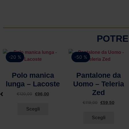
POTRE
-20 %
-50 %
Vista rapida
Vista rapida
Polo manica
Pantalone da
lunga – Lacoste
Uomo – Teleria
Zed
€
120,00
€
96,00
€
119,00
€
59,50
Scegli
Scegli