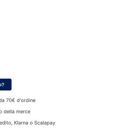
o?
da 70€ d'ordine
o della merce
edito, Klarna o Scalapay