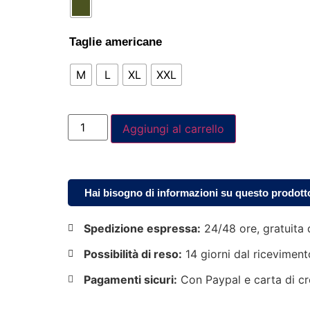
Taglie americane
M
L
XL
XXL
Aggiungi al carrello
Hai bisogno di informazioni su questo prodott
Spedizione espressa:
24/48 ore, gratuita 
Possibilità di reso:
14 giorni dal riceviment
Pagamenti sicuri:
Con Paypal e carta di cr