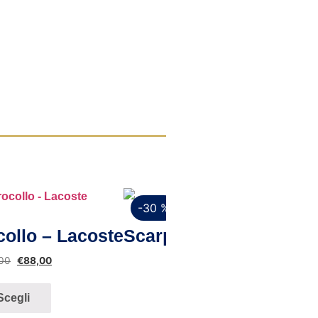
-30 %
ista rapida
Vista rapi
collo – Lacoste
Scarpe da barca uomo 
,00
€
88,00
€
59,00
€
41,
Scegli
Scegli