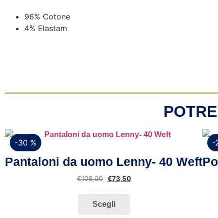
96% Cotone
4% Elastam
POTRE
-30 %
-
Vista rapida
Pantaloni da uomo Lenny- 40 Weft
Po
€
105,00
€
73,50
Scegli