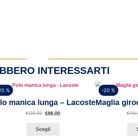
BBERO INTERESSARTI
20 %
-20 %
Vista rapida
V
lo manica lunga – Lacoste
Maglia giro
€
120,00
€
96,00
€
110
Scegli