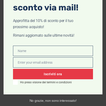
sconto via mail!
Pantaloni da uomo Lenny- 40 Weft
Approfitta del 10% di sconto per il tuo
prossimo acquisto!
€
105,00
€
73,50
Rimani aggiornato sulle ultime novità!
Scegli
Name
Name
Enter your email address
Email
Iscriviti ora
Ho preso visione dei termini e condizioni
No grazie, non sono interessato!