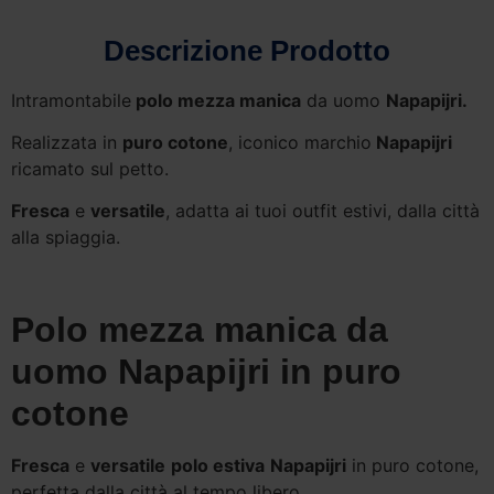
Descrizione Prodotto
Intramontabile
polo mezza manica
da uomo
Napapijri.
Realizzata in
puro cotone
, iconico marchio
Napapijri
ricamato sul petto.
Fresca
e
versatile
, adatta ai tuoi outfit estivi, dalla città
alla spiaggia.
Polo mezza manica da
uomo Napapijri in puro
cotone
Fresca
e
versatile
polo estiva
Napapijri
in puro cotone,
perfetta dalla città al tempo libero