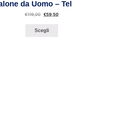
alone da Uomo – Teleria Zed
€
119,00
€
59,50
Scegli
Scegli