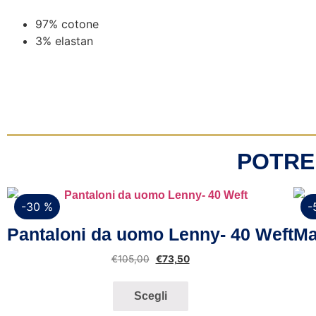
97% cotone
3% elastan
POTRE
-30 %
-
Vista rapida
Pantaloni da uomo Lenny- 40 Weft
Ma
€
105,00
€
73,50
Scegli