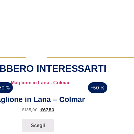
BBERO INTERESSARTI
50 %
-50 %
Vista rapida
glione in Lana – Colmar
€
135,00
€
67,50
Scegli