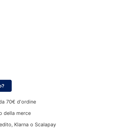
o?
da 70€ d'ordine
o della merce
edito, Klarna o Scalapay