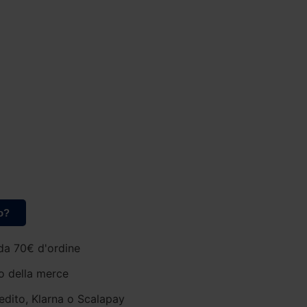
o?
da 70€ d'ordine
o della merce
edito, Klarna o Scalapay