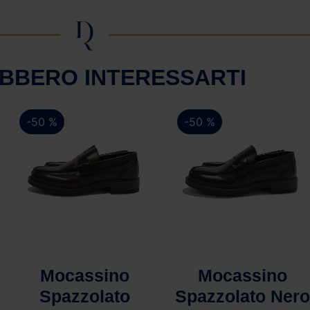
BBERO INTERESSARTI
-50 %
-50 %
Vista rapida
Vista rapida
Mocassino
Pullover in
Spazzolato Nero
maglia fine –