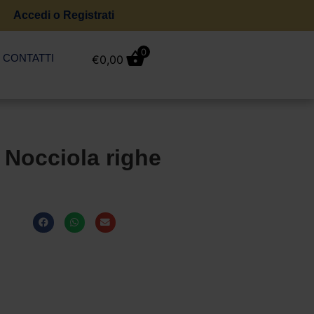
Accedi o Registrati
0
CONTATTI
€
0,00
 Nocciola righe