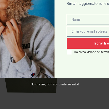
Rimani aggiornato sulle u
Name
Name
Enter your email address
Email
Iscriviti 
Ho preso visione dei termin
No grazie, non sono interessato!