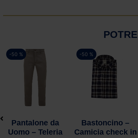
POTRE
-50 %
-50 %
Vista rapida
Vista rapida
Bastoncino –
Mocassino
Camicia check in
Spazzolato