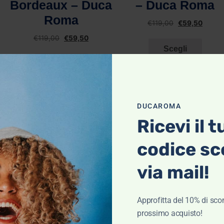
– Duca Roma
Colmar
€
119,00
€
59,50
€
115,00
€
57,50
Scegli
Scegli
DUCAROMA
Ricevi il t
OTTI IN PROMOZIONE
codice sc
via mail!
Approfitta del 10% di scon
prossimo acquisto!