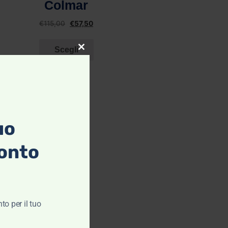
Blundstone
€
140,00
€
98,00
€
190,00
€
133,00
Scegli
Scegli
Close this module
uo
onto
to per il tuo