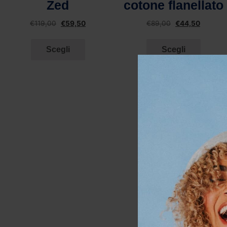
cotone flanellato
Bordeaux – Duca
Roma
€
89,00
€
44,50
€
119,00
€
59,50
Scegli
Scegli
PROD