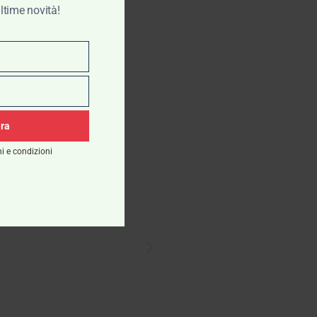
ltime novità!
ora
i e condizioni