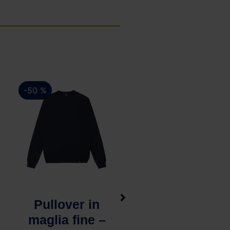
-30 %
-30 %
Vista rapida
Vista rapida
Scarpa Suede
Felpa Full Zip –
Marrone –
Lacoste