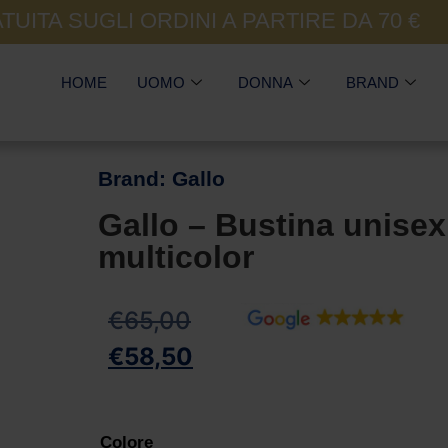
UITA SUGLI ORDINI A PARTIRE DA 70 €
HOME
UOMO
DONNA
BRAND
Brand:
Gallo
Gallo – Bustina unisex
multicolor
€
65,00
€
58,50
Colore