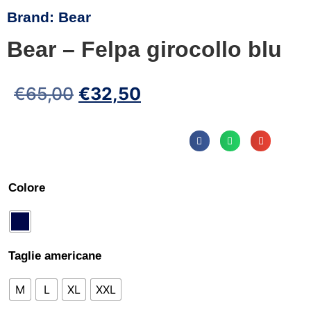
Brand:
Bear
Bear – Felpa girocollo blu
€
65,00
€
32,50
Colore
Taglie americane
M
L
XL
XXL