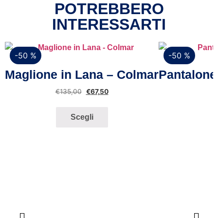
POTREBBERO
INTERESSARTI
-50 %
-50 %
Vista rapida
Maglione in Lana – Colmar
Pantalone
€
135,00
€
67,50
Scegli