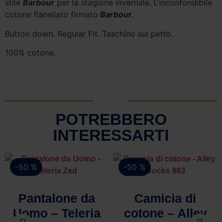
stile
Barbour
per la stagione invernale. L’inconfondibile
cotone flanellato firmato
Barbour
.
Button down. Regular Fit. Taschino sul petto.
100% cotone.
POTREBBERO
INTERESSARTI
-50 %
-50 %
Vista rapida
Vista rapida
Pantalone da
Camicia di
Uomo – Teleria
cotone – Alley