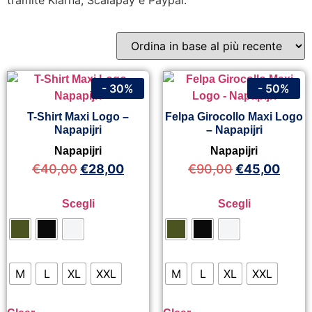
tramite Klarna, Scalapay e Paypal.
- 30%
- 50%
T-Shirt Maxi Logo –
Felpa Girocollo Maxi Logo
Napapijri
– Napapijri
Napapijri
Napapijri
€
40,00
€
28,00
€
90,00
€
45,00
Scegli
Scegli
M
L
XL
XXL
M
L
XL
XXL