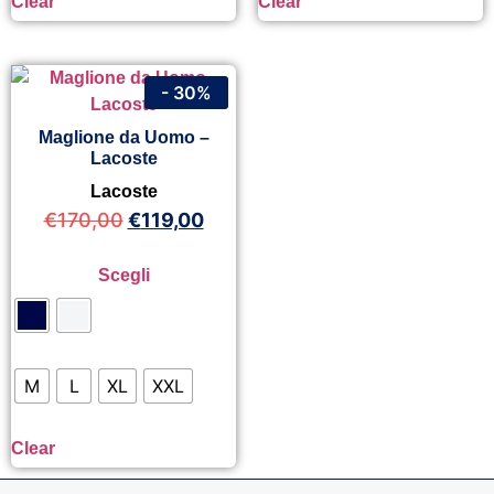
Clear
Clear
- 30%
Maglione da Uomo –
Lacoste
Lacoste
€
170,00
€
119,00
Scegli
M
L
XL
XXL
Clear