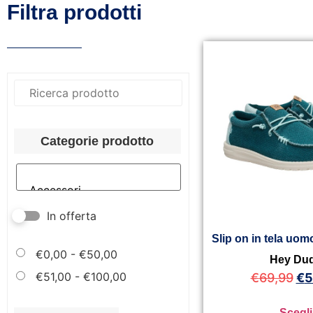
Filtra prodotti
Categorie prodotto
In offerta
Slip on in tela uo
€
0,00
-
€
50,00
Hey Du
€
51,00
-
€
100,00
€
69,99
€
5
Scegli