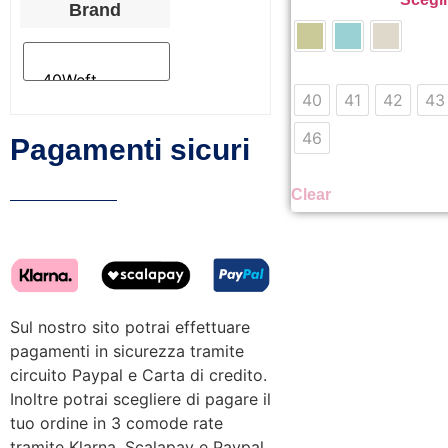
Brand
40
41
42
43
46
Pagamenti sicuri
Clear
Sul nostro sito potrai effettuare
pagamenti in sicurezza tramite
circuito Paypal e Carta di credito.
Inoltre potrai scegliere di pagare il
tuo ordine in 3 comode rate
tramite Klarna, Scalapay e Paypal.