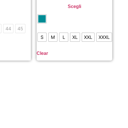
Scegli
44
45
S
M
L
XL
XXL
XXXL
Clear