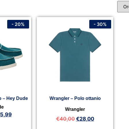
- 20%
- 30%
mo – Hey Dude
Wrangler – Polo ottanio
de
Wrangler
5,99
€
40,00
€
28,00